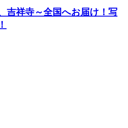
、吉祥寺～全国へお届け！写
！