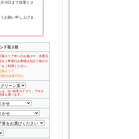
月18日まで休業とさ
ようお願い申し上げま
ンド花２段
可能エリア外へのお届けや、休業日
着をご希望のお客様は左記１段のス
ドをご利用ください。
可能エリア
能日(休業日NG)
らは「白×緑系カテゴリ」ですが、
色味も選べます。