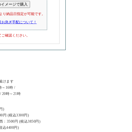
 】より納品日指定が可能です。
翌日お急ぎ手配について！
てご確認ください。
戴けます
時～16時 /
 20時～21時
円)
 (税込3300円)
3500円 (税込3850円)
込4400円)