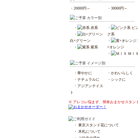
・
20000円～
・
30000円～
カラー別
・
赤系
・
ピ
・
ク系
白×グリーン
・
・
紫系
×オレンジ
・
ＭＩ
イメージ別
・
華やかに
・
かわいらしく
・
ナチュラルに
・
シックに
・
アジアンテイス
ト
※ アレコレ悩まず、簡単おまかせスタン
・
東京スタンド花について
・
木札について