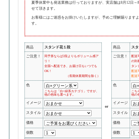
夏季休業中も発送業務は行っておりますが、実店舗は8月12日～8
せて頂きます。
お客様にはご迷惑をお掛けいたしますが、予めご理解賜ります
す。
商品
スタンド花１段
商品
スタ
ご注意！
ご注意！
同予算ならば2段よりもボリューム感ア
配送
リ！
の到
全国へ配送でき、お届け日もいつでも
タン
OK！
配送
（長期休業期間を除く）
配送可
色
色
こちらは「白×緑系カテゴリ」ですが、
こち
他の色味も選べます。
他の
イメージ
イメージ
or
スタイル
スタイル
価格
価格
個数
個数