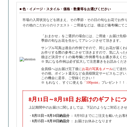
■ 色・イメージ・スタイル・価格・数量等をお選びください
市場の入荷状況などを踏まえ、その季節・その日の旬なお花でお作
その他のこだわりのりクエスト・ご用途などは、後ほど備考欄にて
「おまかせ」をご選択の場合には、ご用途・お届け先様
季節の旬なお花を生かしてアレンジさせて頂きます。
サンプル写真は過去の作例ですので、同じお花が届くわ
お作りする際の参考にさせて頂きますので、気に入った
後ほど決済サイトの備考欄に作例番号をお書き添えくだ
※ 気になる作例は必ず拡大して注意書きをお読みくだ
会員様へはお届け完了後に
お花の写真をメール
にて送付
その他、ポイント還元など会員様限定サービスもござい
この機会に是非、ご登録ください！
※ もれなく、すぐに使える
「100point」
プレゼント！！
8月11日～8月18日 お届けのギフトに
上記期間中のお届けに関しましては、下記のようなご対応とさ
・
8月11日～8月14日納品分
： 8月9日までにご注文を戴いたお
・
8月15日～8月18日納品分
： お届けお休みとなります