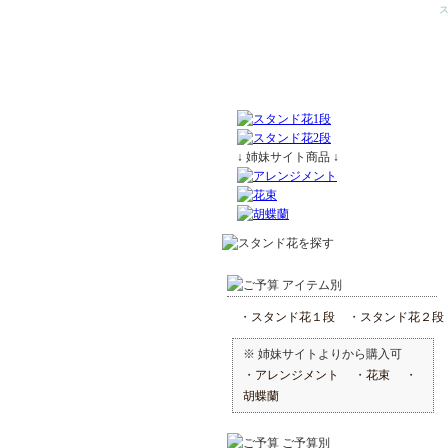
↓ 姉妹サイト商品 ↓
アイテム別
・
スタンド花１段
・
スタンド花２段
※ 姉妹サイトよりから購入可
・
アレンジメント
・
花束
・
胡蝶蘭
ご予算別