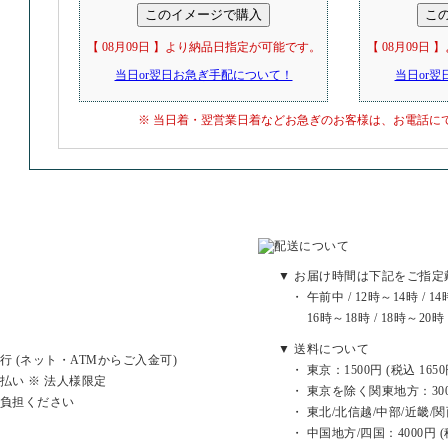
【 08月09日 】より納品日指定が可能です。
【 08月09日
当日or翌日お急ぎ手配について！
当日or
※ 当日着・翌営業日着などお急ぎのお客様は、お電話に
▼ お届け時間は下記をご指定
・ 午前中 / 12時～14時 / 14
16時～18時 / 18時～20時 /
▼ 送料について
行 (ネット・ATMからご入金可)
・ 東京：1500円 (税込 1650
払い ※ 法人様限定
・ 東京を除く関東地方：3000円
ご負担ください
・ 東北/北信越/中部/近畿/関西：
・ 中国地方/四国：4000円 (税